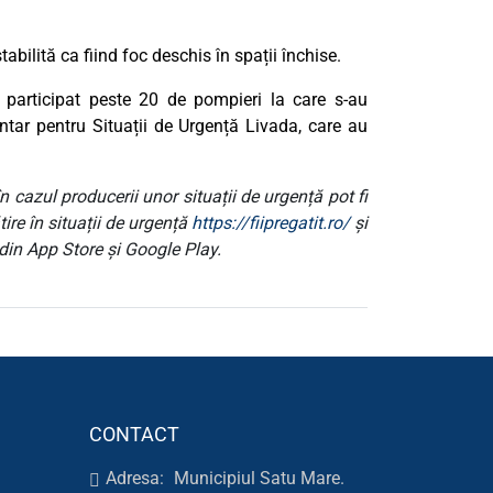
abilită ca fiind foc deschis în spații închise.
 participat peste 20 de pompieri la care s-au
luntar pentru Situații de Urgență Livada, care au
 cazul producerii unor situații de urgență pot fi
ire în situații de urgență
https://fiipregatit.ro/
și
din App Store și Google Play.
CONTACT
Adresa:
Municipiul Satu Mare.