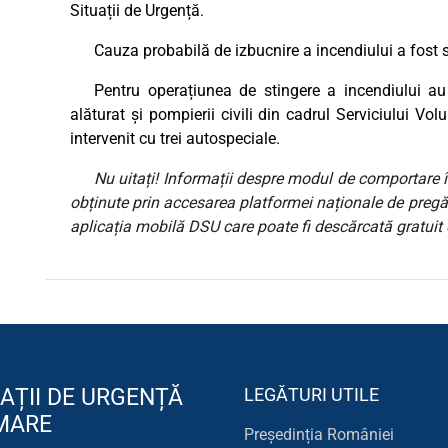
Situații de Urgență.
Cauza probabilă de izbucnire a incendiului a fost st
Pentru operațiunea de stingere a incendiului au
alăturat și pompierii civili din cadrul Serviciului Vo
intervenit cu trei autospeciale.
Nu uitați! Informații despre modul de comportare în
obținute prin accesarea platformei naționale de pregăt
aplicația mobilă DSU care poate fi descărcată gratuit 
AȚII DE URGENȚĂ
LEGĂTURI UTILE
 MARE
Președinția României