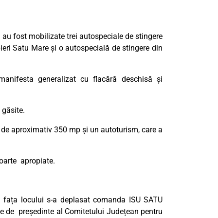
 au fost mobilizate trei autospeciale de stingere
ri Satu Mare și o autospecială de stingere din
 manifesta generalizat cu flacără deschisă și
e găsite.
 de aproximativ 350 mp și un autoturism, care a
foarte
apropiate.
la fața locului s-a deplasat comanda ISU SATU
te de
președinte al Comitetului Județean pentru