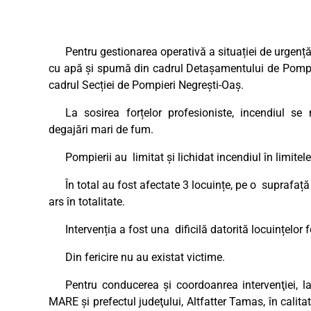
Pentru gestionarea operativă a situației de urgență
cu apă și spumă din cadrul Detașamentului de Pompie
cadrul Secției de Pompieri Negrești-Oaș.
La sosirea forțelor profesioniste, incendiul se
degajări mari de fum.
Pompierii au
limitat și lichidat incendiul în limitel
În total au fost afectate 3 locuințe, pe o
suprafață
ars în totalitate.
Intervenția a fost una
dificilă datorită locuințelor 
Din fericire nu au existat victime.
Pentru conducerea și coordoanrea intervenţiei, 
MARE și prefectul judeţului, Altfatter Tamas, în calita