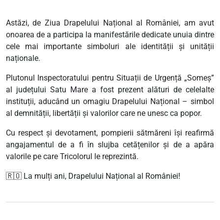
Astăzi, de Ziua Drapelului Național al României, am avut
onoarea de a participa la manifestările dedicate unuia dintre
cele mai importante simboluri ale identității și unității
naționale.
Plutonul Inspectoratului pentru Situații de Urgență „Someș”
al județului Satu Mare a fost prezent alături de celelalte
instituții, aducând un omagiu Drapelului Național – simbol
al demnității, libertății și valorilor care ne unesc ca popor.
Cu respect și devotament, pompierii sătmăreni își reafirmă
angajamentul de a fi în slujba cetățenilor și de a apăra
valorile pe care Tricolorul le reprezintă.
🇷🇴 La mulți ani, Drapelului Național al României!